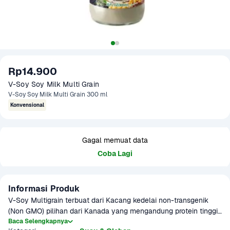
Rp14.900
V-Soy Soy Milk Multi Grain
V-Soy Soy Milk Multi Grain 300 ml
Konvensional
Gagal memuat data
Coba Lagi
Informasi Produk
V-Soy Multigrain terbuat dari Kacang kedelai non-transgenik 
(Non GMO) pilihan dari Kanada yang mengandung protein tinggi. 
Dari perpaduan unik antara kacang kedelai, wijen hitam, 
Baca Selengkapnya