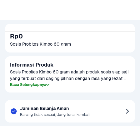
Rp0
Sosis Probites Kimbo 60 gram
Informasi Produk
Sosis Probites Kimbo 60 gram adalah produk sosis siap saji 
yang terbuat dari daging pilihan dengan rasa yang lezat 
dan gurih. Dengan ukuran praktis 60 gram, sosis ini cocok 
Baca Selengkapnya
untuk dinikmati sebagai camilan atau tambahan dalam 
hidangan lainnya. Produk ini diproses dengan teknologi 
modern untuk memastikan kualitas dan keamanan, serta 
Jaminan Belanja Aman
tidak mengandung bahan pengawet berbahaya. Sosis 
Barang tidak sesuai, Uang tunai kembali
Probites Kimbo ini dapat dimasak dengan cara digoreng, 
dipanggang, atau direbus, memberikan berbagai opsi yang 
mudah dan cepat untuk menikmati sosis yang enak.
Sayurbox
Bantuan & Panduan