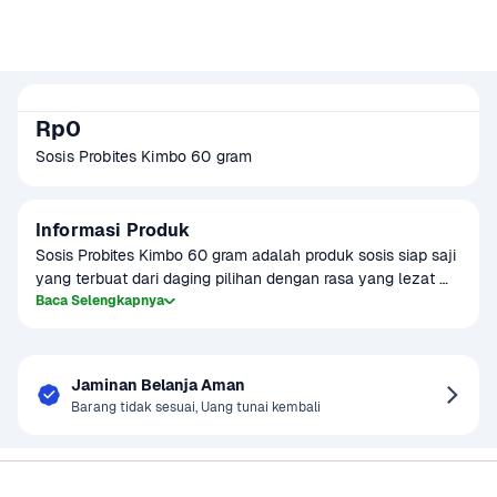
Rp0
Sosis Probites Kimbo 60 gram
Informasi Produk
Sosis Probites Kimbo 60 gram adalah produk sosis siap saji 
yang terbuat dari daging pilihan dengan rasa yang lezat 
dan gurih. Dengan ukuran praktis 60 gram, sosis ini cocok 
Baca Selengkapnya
untuk dinikmati sebagai camilan atau tambahan dalam 
hidangan lainnya. Produk ini diproses dengan teknologi 
modern untuk memastikan kualitas dan keamanan, serta 
Jaminan Belanja Aman
tidak mengandung bahan pengawet berbahaya. Sosis 
Barang tidak sesuai, Uang tunai kembali
Probites Kimbo ini dapat dimasak dengan cara digoreng, 
dipanggang, atau direbus, memberikan berbagai opsi yang 
mudah dan cepat untuk menikmati sosis yang enak.
Sayurbox
Bantuan & Panduan