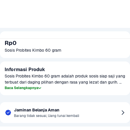
Rp0
Sosis Probites Kimbo 60 gram
Informasi Produk
Sosis Probites Kimbo 60 gram adalah produk sosis siap saji yang 
terbuat dari daging pilihan dengan rasa yang lezat dan gurih. 
Dengan ukuran praktis 60 gram, sosis ini cocok untuk dinikmati 
Baca Selengkapnya
sebagai camilan atau tambahan dalam hidangan lainnya. 
Produk ini diproses dengan teknologi modern untuk memastikan 
kualitas dan keamanan, serta tidak mengandung bahan 
Jaminan Belanja Aman
pengawet berbahaya. Sosis Probites Kimbo ini dapat dimasak 
Barang tidak sesuai, Uang tunai kembali
dengan cara digoreng, dipanggang, atau direbus, memberikan 
berbagai opsi yang mudah dan cepat untuk menikmati sosis 