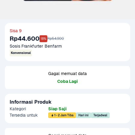
Sisa 9
Rp44.600
Rp54.900
18%
Sosis Frankfurter Benfarm 
Konvensional
Gagal memuat data
Coba Lagi
Informasi Produk
Kategori
Siap Saji
Tersedia untuk
1 - 2 Jam Tiba
Hari ini
Terjadwal