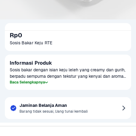
Rp0
Sosis Bakar Keju RTE
Informasi Produk
Sosis bakar dengan isian keju leleh yang creamy dan gurih, 
berpadu sempurna dengan tekstur yang kenyal dan aroma 
yang menggoda.

Baca Selengkapnya
Sudah matang dan siap langsung dikonsumsi, praktis untuk 
dinikmati kapan saja.

Jaminan Belanja Aman
Terbuat dari bahan berkualitas tinggi, menghadirkan 
Barang tidak sesuai, Uang tunai kembali
sensasi rasa yang memuaskan di setiap gigitan.

Cocok untuk barbeque bersama keluarga, makan siang 
Sayurbox
Bantuan & Panduan
praktis, atau hidangan spesial bersama teman.
