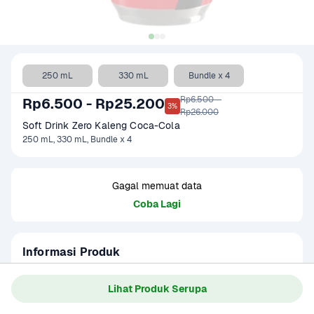
250 mL
330 mL
Bundle x 4
Rp6.500 - 

Rp6.500 - Rp25.200
3%
Rp26.000
Soft Drink Zero Kaleng Coca-Cola
250 mL, 330 mL, Bundle x 4
Gagal memuat data
Coba Lagi
Informasi Produk
Coca-Cola Zero adalah minuman soda tanpa gula dengan 
rasa klasik Coca-Cola yang tetap nikmat dan 
Lihat Produk Serupa
menyegarkan. Ideal untuk kamu yang ingin menikmati soda 
Baca Selengkapnya
Kategori
Hotpot & BBQ
tanpa rasa bersalah. Hadir dalam kemasan kaleng praktis.