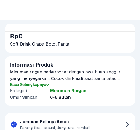
Rp0
Soft Drink Grape Botol Fanta
Informasi Produk
Minuman ringan berkarbonat dengan rasa buah anggur 
yang menyegarkan. Cocok dinikmati saat santai atau 
kumpul bersama. Disajikan dingin lebih nikmat. Produk 
Baca Selengkapnya
Kategori
Minuman Ringan
Umur Simpan
6-8 Bulan
Jaminan Belanja Aman
Barang tidak sesuai, Uang tunai kembali