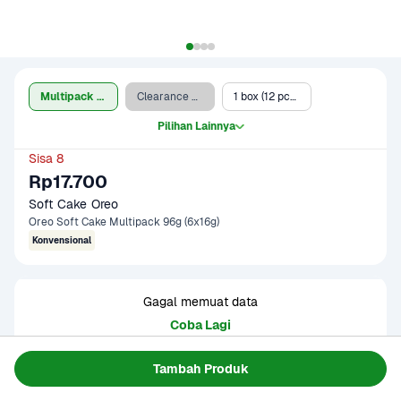
Multipack 6 pcs x16 gr
Clearance Sale - 1 box (12 pcs x 16-20 g)
1 box (12 pcs x 16-20 g)
Pilihan Lainnya
Sisa 8
Rp17.700
Soft Cake Oreo
Oreo Soft Cake Multipack 96g (6x16g)
Konvensional
Gagal memuat data
Coba Lagi
Tambah Produk
Informasi Produk