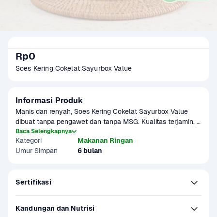
Rp0
Soes Kering Cokelat Sayurbox Value
Informasi Produk
Manis dan renyah, Soes Kering Cokelat Sayurbox Value 
dibuat tanpa pengawet dan tanpa MSG. Kualitas terjamin, 
dengan rasa cokelat yang lezat dan tekstur renyah yang 
Baca Selengkapnya
Kategori
Makanan Ringan
bikin susah berhenti ngemil!
Umur Simpan
6 bulan
Sertifikasi
Kandungan dan Nutrisi