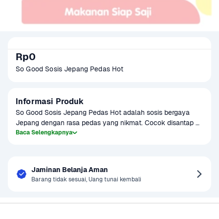
Rp0
So Good Sosis Jepang Pedas Hot
Informasi Produk
So Good Sosis Jepang Pedas Hot adalah sosis bergaya 
Jepang dengan rasa pedas yang nikmat. Cocok disantap 
sebagai camilan atau lauk tambahan. Tekstur juicy dan 
Baca Selengkapnya
bumbunya yang meresap bikin susah berhenti makan!
Jaminan Belanja Aman
Barang tidak sesuai, Uang tunai kembali
Sayurbox
Bantuan & Panduan