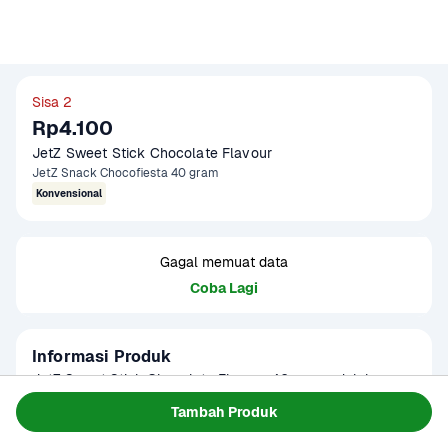
Sisa 2
Rp4.100
JetZ Sweet Stick Chocolate Flavour
JetZ Snack Chocofiesta 40 gram
Konvensional
Gagal memuat data
Coba Lagi
Informasi Produk
JetZ Sweet Stick Chocolate Flavour 40 gram adalah 
camilan stik renyah berlapis cokelat manis yang disukai 
Tambah Produk
anak-anak maupun orang dewasa. Rasanya yang gurih dan 
Baca Selengkapnya
Kategori
Makanan Ringan
manis menjadikannya pilihan pas untuk teman ngemil di 