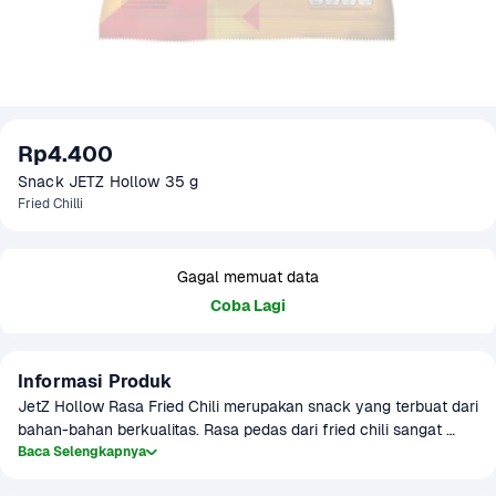
Rp4.400
Snack JETZ Hollow 35 g
Fried Chilli
Gagal memuat data
Coba Lagi
Informasi Produk
JetZ Hollow Rasa Fried Chili merupakan snack yang terbuat dari 
bahan-bahan berkualitas. Rasa pedas dari fried chili sangat 
terasa nikmat, begitu juga dengan teksturnya yang renyah 
Baca Selengkapnya
membuat tak ingin berhenti mengunyah. Cocok dikonsumsi 