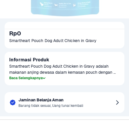
Rp0
Smartheart Pouch Dog Adult Chicken in Gravy
Informasi Produk
Smartheart Pouch Dog Adult Chicken in Gravy adalah 
makanan anjing dewasa dalam kemasan pouch dengan 
rasa ayam dalam saus gravy yang lezat. Makanan ini 
Baca Selengkapnya
memberikan kenikmatan dan nutrisi seimbang untuk anjing 
dewasa, menjaga daya tahan tubuh dan kesehatan mereka. 
Dengan kemasan praktis, produk ini mudah diberikan kapan 
Jaminan Belanja Aman
saja.
Barang tidak sesuai, Uang tunai kembali
Sayurbox
Bantuan & Panduan