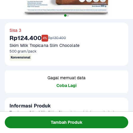
Sisa 3
Rp124.400
Rp130.400
4%
Skim Milk Tropicana Slim Chocolate
500 gram/pack
Konvensional
Gagal memuat data
Coba Lagi
Informasi Produk
Tropicana Slim Milk Skim Chocolate adalah susu bubuk 
rasa cokelat rendah lemak dan tanpa tambahan gula, 
Tambah Produk
cocok untuk kamu yang menjalani pola hidup sehat atau 
Baca Selengkapnya
Kategori
Ibu & Bayi
penderita diabetes. Tetap lezat dan creamy meski rendah 