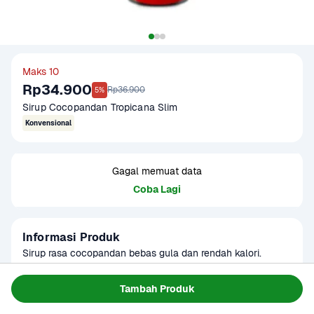
Maks 10
Rp34.900
Rp36.900
5%
Sirup Cocopandan Tropicana Slim
Konvensional
Gagal memuat data
Coba Lagi
Informasi Produk
Sirup rasa cocopandan bebas gula dan rendah kalori. 
Alternatif sirup yang lebih aman untuk penderita diabetes 
atau saat diet. Dapat diseduh langsung atau sebagai 
Baca Selengkapnya
Tambah Produk
Kategori
Minuman Ringan
pemanis pada es buah dan kreasi lainnya. Produk sudah 
Umur Simpan
3-8 bulan
terverifikasi halal.