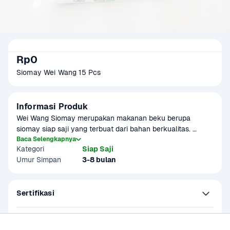
Rp0
Siomay Wei Wang 15 Pcs
Informasi Produk
Wei Wang Siomay merupakan makanan beku berupa 
siomay siap saji yang terbuat dari bahan berkualitas. 
Dengan berbagai varian rasa siomay yang nikmat cocok 
Baca Selengkapnya
Kategori
Siap Saji
sebagai camilan yang praktis dan lezat di rumah.

Umur Simpan
3-8 bulan
Produk sudah terverifikasi halal.
Sertifikasi
Kandungan dan Nutrisi