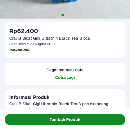
Rp62.400
Oral B Sikat Gigi Ultrathin Black Tea 3 pcs
Best Before 29 August 2027
Konvensional
Gagal memuat data
Coba Lagi
Informasi Produk
Oral-B Sikat Gigi Ultrathin Black Tea 3 pcs dirancang 
dengan bulu ultrathin yang halus untuk membersihkan 
hingga ke sela-sela gigi dan garis gusi dengan lembut. 
Baca Selengkapnya
Tambah Produk
Kategori
Perawatan Diri
Diperkaya ekstrak teh hitam, sikat gigi ini membantu 
Umur Simpan
5 tahun
menjaga kesehatan mulut sekaligus memberikan 