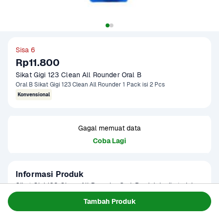
Sisa 6
Rp11.800
Sikat Gigi 123 Clean All Rounder Oral B
Oral B Sikat Gigi 123 Clean All Rounder 1 Pack isi 2 Pcs
Konvensional
Gagal memuat data
Coba Lagi
Informasi Produk
Sikat Gigi 123 Clean All Rounder Oral-B adalah sikat gigi 
manual yang dirancang untuk memberikan pembersihan 
Tambah Produk
menyeluruh dengan bulu sikat yang lembut namun efektif 
Baca Selengkapnya
Kategori
Perawatan Diri
dalam mengangkat plak dan sisa makanan. Dengan kepala 