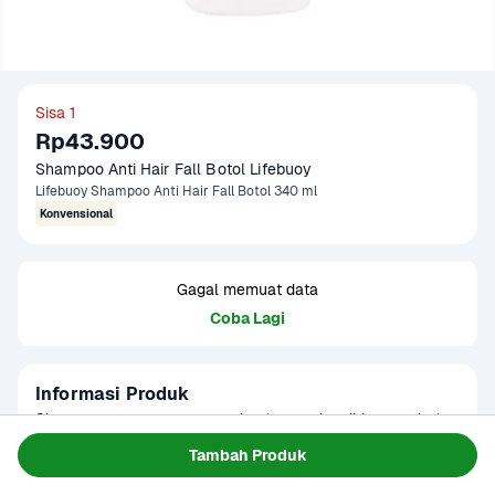
Sisa 1
Rp43.900
Shampoo Anti Hair Fall Botol Lifebuoy
Lifebuoy Shampoo Anti Hair Fall Botol 340 ml
Konvensional
Gagal memuat data
Coba Lagi
Informasi Produk
Shampoo yang mampu membantu membersihkan rambut 
dan kulit kepala serta mencegah rambut rontok. Membuat 
Tambah Produk
rambut lebih lebat, kuat, dan berkilau.
Baca Selengkapnya
Kategori
Perawatan Diri