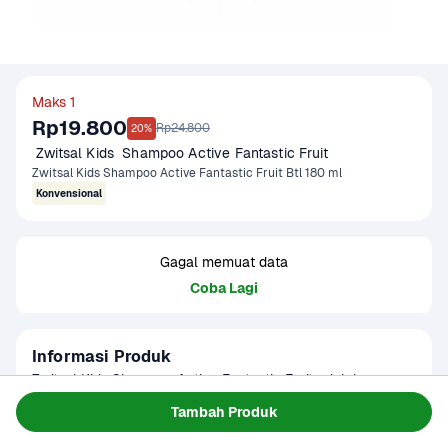
Maks 1
Rp19.800
Rp24.800
20%
 Zwitsal Kids  Shampoo Active Fantastic Fruit
Zwitsal Kids Shampoo Active Fantastic Fruit Btl 180 ml
Konvensional
Gagal memuat data
Coba Lagi
Informasi Produk
Zwitsal Kids Shampoo Active Fantastic Fruit adalah sampo 
anak dengan keharuman buah yang segar dan 
Tambah Produk
menyenangkan, membuat waktu mandi lebih ceria. 
Baca Selengkapnya
Umur Simpan
Dapat digunakan hingga 36 bulan 
Diformulasikan dengan Pro-Vitamin B5 & Aloe Vera, sampo 