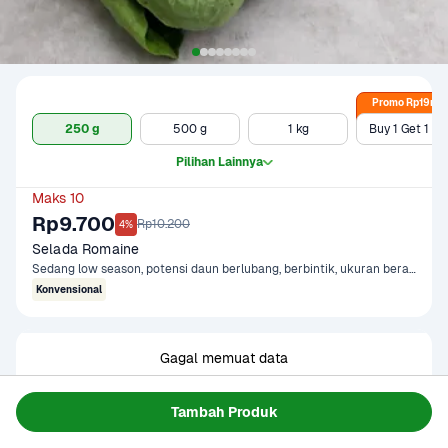
Promo Rp19rb
250 g
500 g
1 kg
Buy 1 Get 1 - 500g x 2
Pilihan Lainnya
Maks 10
Rp9.700
Rp10.200
4%
Selada Romaine
Sedang low season, potensi daun berlubang, berbintik, ukuran beragam
Konvensional
Gagal memuat data
Coba Lagi
Tambah Produk