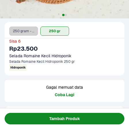
250 gram - Clearance Sale
250 gr
Sisa 6
Rp23.500
Selada Romaine Kecil Hidroponik
Selada Romaine Kecil Hidroponik 250 gr
Hidroponik
Gagal memuat data
Coba Lagi
Informasi Produk
Tambah Produk
Ukurannya lebih kecil dari selada romaine biasanya. 
Rasanya manis dan teksturnya renyah. Cocok untuk salad, 