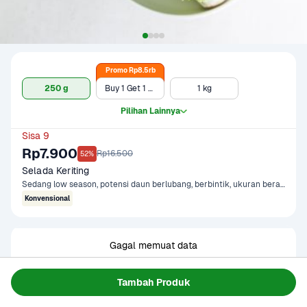
Promo Rp8.5rb
250 g
Buy 1 Get 1 - 250 gr x 2
1 kg
Pilihan Lainnya
Sisa 9
Rp7.900
Rp16.500
52%
Selada Keriting
Sedang low season, potensi daun berlubang, berbintik, ukuran beragam
Konvensional
Gagal memuat data
Coba Lagi
Tambah Produk