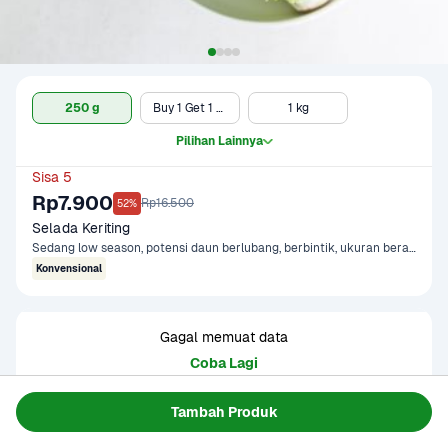
250 g
Buy 1 Get 1 - 250 gr x 2
1 kg
Pilihan Lainnya
Sisa 5
Rp7.900
Rp16.500
52%
Selada Keriting
Sedang low season, potensi daun berlubang, berbintik, ukuran beragam
Konvensional
Gagal memuat data
Coba Lagi
Tambah Produk
Informasi Produk