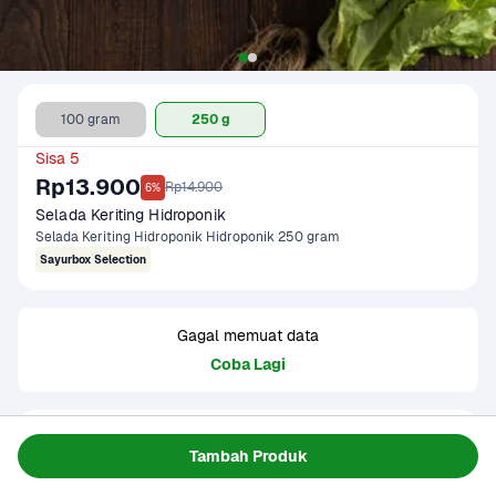
100 gram
250 g
Sisa 5
Rp13.900
Rp14.900
6%
Selada Keriting Hidroponik
Selada Keriting Hidroponik Hidroponik 250 gram
Sayurbox Selection
Gagal memuat data
Coba Lagi
Informasi Produk
Tambah Produk
Selada keriting yang ditanam secara hidroponik. Bebas dari 
zat kimia tambahan dan pestisida. Lebih segar, sehat, dan 