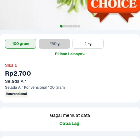
100 gram
250 g
1 kg
Pilihan Lainnya
Sisa 6
Rp2.700
Selada Air
Selada Air Konvensional 100 gram
Konvensional
Gagal memuat data
Coba Lagi