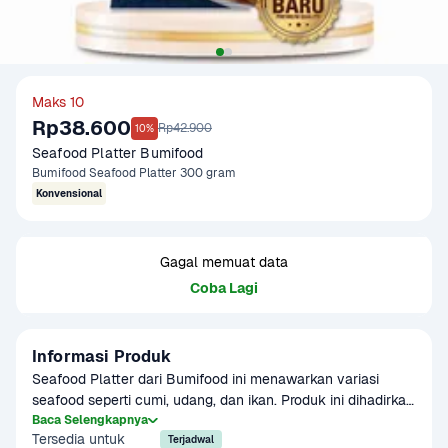
Maks 10
Rp38.600
Rp42.900
10%
Seafood Platter Bumifood
Bumifood Seafood Platter 300 gram
Konvensional
Gagal memuat data
Coba Lagi
Informasi Produk
Seafood Platter dari Bumifood ini menawarkan variasi 
seafood seperti cumi, udang, dan ikan. Produk ini dihadirkan 
dalam kemasan 300 gram yang memiliki kemasan 
Baca Selengkapnya
Tersedia untuk
memadai, seperti produk Bumifood lainnya. Kemasan yang 
Terjadwal