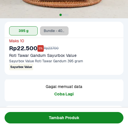
395 g
Bundle - 400 g + Oatside Barista Blend 1 L
Maks 10
Rp22.500
Rp23.700
5%
Roti Tawar Gandum Sayurbox Value
Sayurbox Value Roti Tawar Gandum 395 gram
Sayurbox Value
Gagal memuat data
Coba Lagi
Informasi Produk
Tambah Produk
Roti tawar gandum yang terbuat dari tepung gandum 
pilihan dan diproses dengan standar kualitas teknologi 