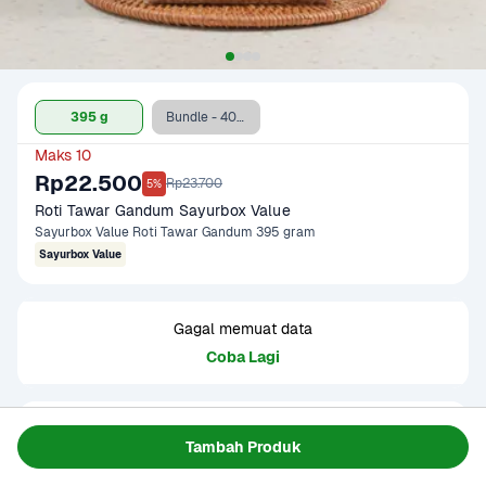
395 g
Bundle - 400 g + Oatside Barista Blend 1 L
Maks 10
Rp22.500
Rp23.700
5%
Roti Tawar Gandum Sayurbox Value
Sayurbox Value Roti Tawar Gandum 395 gram
Sayurbox Value
Gagal memuat data
Coba Lagi
Informasi Produk
Tambah Produk
Roti tawar gandum yang terbuat dari tepung gandum 
pilihan dan diproses dengan standar kualitas teknologi 