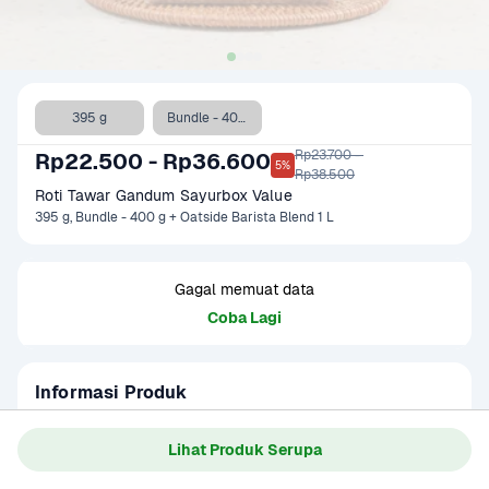
395 g
Bundle - 400 g + Oatside Barista Blend 1 L
Rp23.700 - 

Rp22.500 - Rp36.600
5%
Rp38.500
Roti Tawar Gandum Sayurbox Value
395 g, Bundle - 400 g + Oatside Barista Blend 1 L
Gagal memuat data
Coba Lagi
Informasi Produk
Roti tawar gandum yang terbuat dari tepung gandum 
pilihan dan diproses dengan standar kualitas teknologi 
Lihat Produk Serupa
Jepang. Teksturnya sangat lembut dan berserat tinggi. 
Baca Selengkapnya
Kategori
Sarapan
Cocok untuk dipadukan dengan berbagai selai, isian atau 