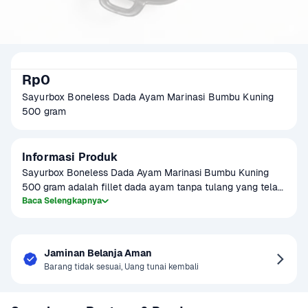
Rp0
Sayurbox Boneless Dada Ayam Marinasi Bumbu Kuning 
500 gram
Informasi Produk
Sayurbox Boneless Dada Ayam Marinasi Bumbu Kuning 
500 gram adalah fillet dada ayam tanpa tulang yang telah 
dimarinasi dengan bumbu kuning khas rempah Indonesia. 
Baca Selengkapnya
Praktis untuk diolah karena bumbu sudah meresap, cocok 
untuk digoreng, dipanggang, atau dimasak menggunakan 
air fryer. Memiliki tekstur daging yang lembut dengan cita 
Jaminan Belanja Aman
rasa gurih rempah kunyit, bawang, dan ketumbar. Dikemas 
Barang tidak sesuai, Uang tunai kembali
higienis dalam kemasan vacuum agar kualitas dan 
kesegaran tetap terjaga. Cocok dijadikan lauk harian, menu 
meal prep, maupun hidangan keluarga.