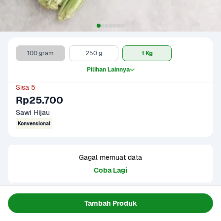
100 gram
250 g
1 Kg
Pilihan Lainnya
Sisa 5
Rp25.700
Sawi Hijau
Konvensional
Gagal memuat data
Coba Lagi
Tambah Produk
Informasi Produk
Tersedia dalam pilihan konvensional dan imperfect. Daun 