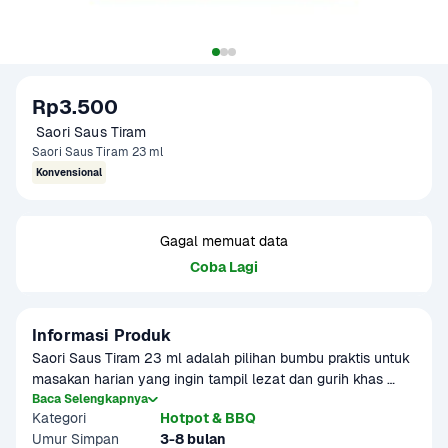
Rp3.500
 Saori Saus Tiram 
Saori Saus Tiram 23 ml
Konvensional
Gagal memuat data
Coba Lagi
Informasi Produk
Saori Saus Tiram 23 ml adalah pilihan bumbu praktis untuk 
masakan harian yang ingin tampil lezat dan gurih khas 
oriental. Cocok digunakan untuk tumisan, sayuran, atau 
Baca Selengkapnya
Kategori
Hotpot & BBQ
masakan berbahan daging. Hadir dalam kemasan sachet 
Umur Simpan
3-8 bulan
mini yang pas untuk sekali pakai, membuat masak jadi 