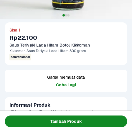
Sisa 1
Rp22.100
Saus Teriyaki Lada Hitam Botol Kikkoman
Kikkoman Saus Teriyaki Lada Hitam 300 gram
Konvensional
Gagal memuat data
Coba Lagi
Informasi Produk
Kikkoman Saus Teriyaki Lada Hitam merupakan saus 
serbaguna. Terbuat dari bahan berkualitas, diproses secara 
Tambah Produk
alami dan higienis. Sehingga menghasilkan rasa khas saus 
Baca Selengkapnya
Kategori
Hotpot & BBQ
teriyaki yang kental dan lezat