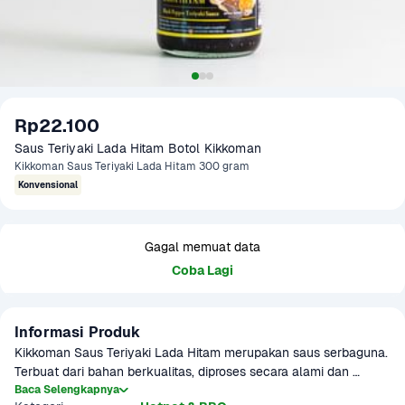
Rp22.100
Saus Teriyaki Lada Hitam Botol Kikkoman
Kikkoman Saus Teriyaki Lada Hitam 300 gram
Konvensional
Gagal memuat data
Coba Lagi
Informasi Produk
Kikkoman Saus Teriyaki Lada Hitam merupakan saus serbaguna. 
Terbuat dari bahan berkualitas, diproses secara alami dan 
higienis. Sehingga menghasilkan rasa khas saus teriyaki yang 
Baca Selengkapnya