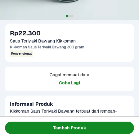
Rp22.300
Saus Teriyaki Bawang Kikkoman
Kikkoman Saus Teriyaki Bawang 300 gram
Konvensional
Gagal memuat data
Coba Lagi
Informasi Produk
Kikkoman Saus Teriyaki Bawang terbuat dari rempah-
rempah pilihan dan diproses dengan higienis. Cocok 
sebagai bumbu untuk berbagai masakan seperti daging 
Baca Selengkapnya
Tambah Produk
Kategori
Hotpot & BBQ
atau ayam. Produk sudah terverifikasi halal.
Umur Simpan
3-6 bulan