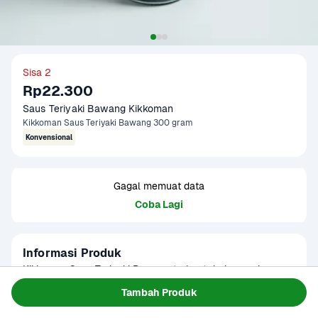
Sisa 2
Rp22.300
Saus Teriyaki Bawang Kikkoman
Kikkoman Saus Teriyaki Bawang 300 gram
Konvensional
Gagal memuat data
Coba Lagi
Informasi Produk
Kikkoman Saus Teriyaki Bawang terbuat dari rempah-
rempah pilihan dan diproses dengan higienis. Cocok 
Tambah Produk
sebagai bumbu untuk berbagai masakan seperti daging 
Baca Selengkapnya
Kategori
Hotpot & BBQ
atau ayam. Produk sudah terverifikasi halal.