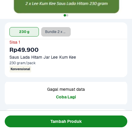
230 g
Bundle 2 x Lee Kum Kee Saus Lada Hitam 230 gram
Sisa 1
Rp49.900
Saus Lada Hitam Jar Lee Kum Kee
230 gram/pack
Konvensional
Gagal memuat data
Coba Lagi
Informasi Produk
Tambah Produk
Lee Kum Kee Saus Lada Hitam adalah saos lada hitam 
instan yang terbuat dari rempah-rempah pilihan serta 