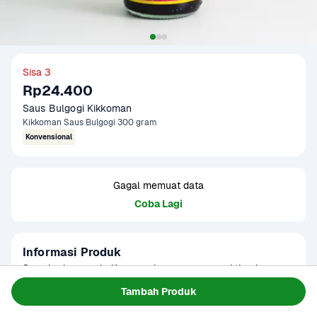
Sisa 3
Rp24.400
Saus Bulgogi Kikkoman
Kikkoman Saus Bulgogi 300 gram
Konvensional
Gagal memuat data
Coba Lagi
Informasi Produk
Saus barbeque ala Korea serbaguna yang praktis, siap 
pakai, dan memiliki cita rasa manis serta gurih. Saus ini 
Tambah Produk
diformulasikan khusus sebagai bumbu marinasi daging, 
Baca Selengkapnya
Kategori
Hotpot & BBQ
seafood, tumisan, hingga olesan daging panggang yang 