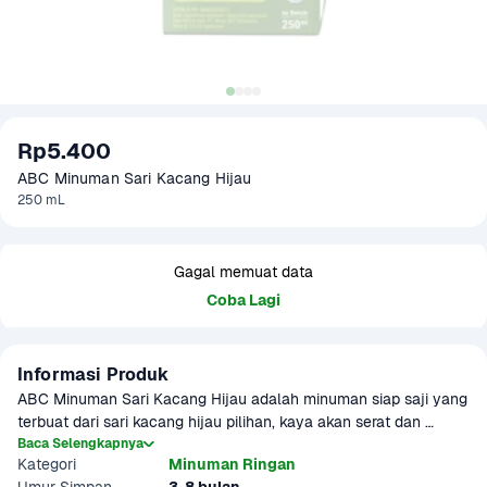
Rp5.400
ABC Minuman Sari Kacang Hijau
250 mL
Gagal memuat data
Coba Lagi
Informasi Produk
ABC Minuman Sari Kacang Hijau adalah minuman siap saji yang 
terbuat dari sari kacang hijau pilihan, kaya akan serat dan 
protein nabati. Minuman ini juga mengandung vitamin B 
Baca Selengkapnya
Kategori
Minuman Ringan
kompleks yang baik untuk menjaga stamina dan kesehatan 