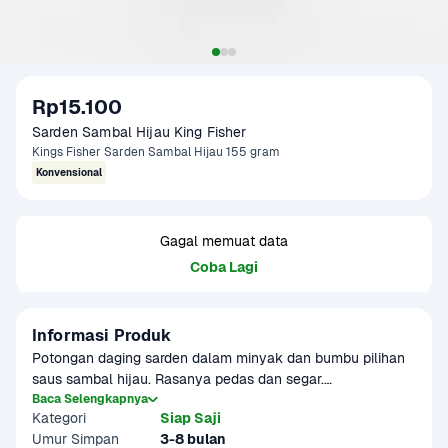
Rp15.100
Sarden Sambal Hijau King Fisher
Kings Fisher Sarden Sambal Hijau 155 gram
Konvensional
Gagal memuat data
Coba Lagi
Informasi Produk
Potongan daging sarden dalam minyak dan bumbu pilihan 
saus sambal hijau. Rasanya pedas dan segar.

Baca Selengkapnya
Kategori
Siap Saji
Dikemas dalam kaleng menggunakan metode terkini. 
Umur Simpan
3-8 bulan
Sehingga menghasilkan daging sarden yang higienis dan 