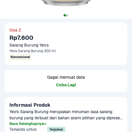
Sisa 2
Rp7.600
Sarang Burung Yeos
Yeos Sarang Burung 300 ml
Konvensional
Gagal memuat data
Coba Lagi
Informasi Produk
Yeo's Sarang Burung merupakan minuman rasa sarang 
burung yang terbuat dari bahan alami pilihan yang diproses 
secara higienis tanpa bahan pengawet. Yeo's Sarang 
Baca Selengkapnya
Tersedia untuk
Burung pun dilengkapi dengan potongan jeli untuk 
Terjadwal