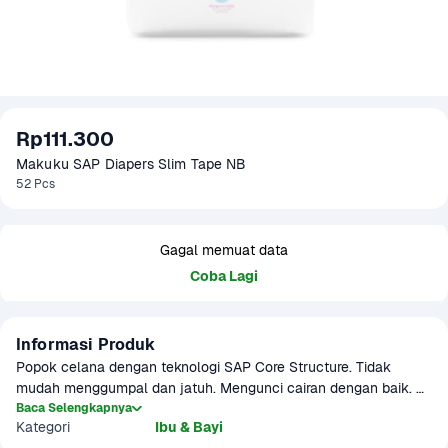
Rp111.300
Makuku SAP Diapers Slim Tape NB
52 Pcs
Gagal memuat data
Coba Lagi
Informasi Produk
Popok celana dengan teknologi SAP Core Structure. Tidak 
mudah menggumpal dan jatuh. Mengunci cairan dengan baik. 
Tidak berat, lembut di kulit, dan nyaman digunakan. Dilengkapi 
Baca Selengkapnya
Kategori
Ibu & Bayi
dengan indikator basah.