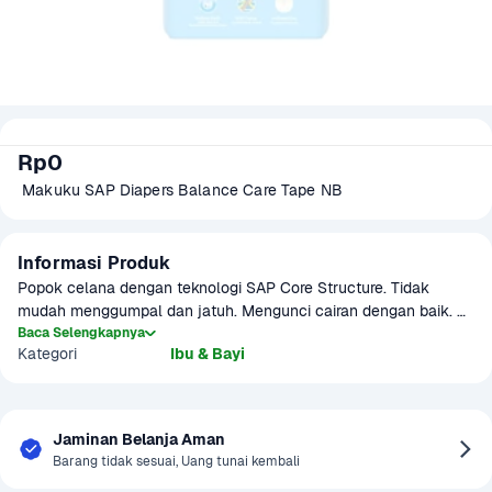
Rp0
 Makuku SAP Diapers Balance Care Tape NB
Informasi Produk
Popok celana dengan teknologi SAP Core Structure. Tidak 
mudah menggumpal dan jatuh. Mengunci cairan dengan baik. 
Tidak berat, lembut di kulit, dan nyaman digunakan. Dilengkapi 
Baca Selengkapnya
Kategori
Ibu & Bayi
dengan indikator basah.
Jaminan Belanja Aman
Barang tidak sesuai, Uang tunai kembali