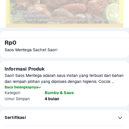
Rp0
Saos Mentega Sachet Saori
Informasi Produk
Saori Saos Mentega adalah saus instan yang terbuat dari bahan 
dan rempah pilihan yang diproses dengan higienis. Cocok 
sebagai saus untuk olahan masakan seperti ayam goreng 
Baca Selengkapnya
Kategori
Bumbu & Saus
mentega, udang goreng mentega, dan menu lainnya.

Umur Simpan
4 bulan
Produk sudah terverifikasi halal.
Sertifikasi