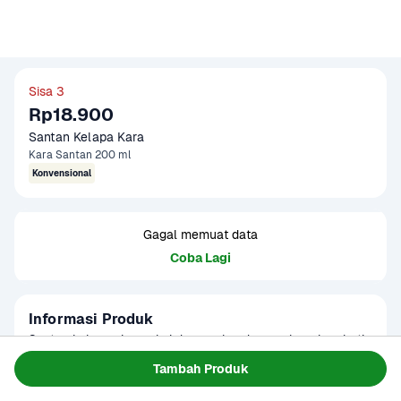
Sisa 3
Rp18.900
Santan Kelapa Kara
Kara Santan 200 ml
Konvensional
Gagal memuat data
Coba Lagi
Informasi Produk
Santan kelapa siap pakai dengan kandungan lemak nabati 
24%. Dapat digunakan untuk membuat puding, nasi kuning, 
Tambah Produk
nasi uduk, kopi susu, dan lain-lain.
Baca Selengkapnya
Kategori
Bumbu & Saus