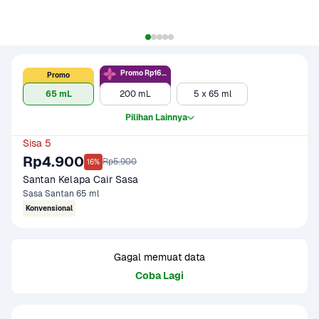
Promo Rp16.5rb
Promo
65 mL
200 mL
5 x 65 ml
Pilihan Lainnya
Sisa 5
Rp4.900
Rp5.900
16%
Santan Kelapa Cair Sasa
Sasa Santan 65 ml
Konvensional
Gagal memuat data
Coba Lagi