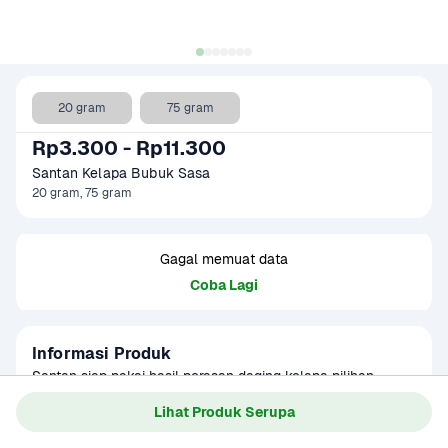
20 gram
75 gram
Rp3.300 - Rp11.300
Santan Kelapa Bubuk Sasa
20 gram, 75 gram
Gagal memuat data
Coba Lagi
Informasi Produk
Santan siap pakai hasil perasan daging kelapa pilihan. 
Dikemas dalam bentuk bubuk, sehingga lebih awet dan 
Lihat Produk Serupa
mudah dipakai. Dapat digunakan untuk soto, rendang, opor, 
Baca Selengkapnya
Kategori
Bumbu & Saus
dan lain-lain.