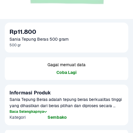
Rp11.800
Sania Tepung Beras 500 gram
500 gr
Gagal memuat data
Coba Lagi
Informasi Produk
Sania Tepung Beras adalah tepung beras berkualitas tinggi 
yang dihasilkan dari beras pilihan dan diproses secara 
higienis. Tepung ini memiliki tekstur halus dan putih bersih.
Baca Selengkapnya
Kategori
Sembako